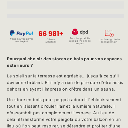
Store
Stor
enrouleur
enro
en
en
bois
bois
pour
pour
pergola
perg
-
-
Naturel
Natu
Pourquoi choisir des stores en bois pour vos espaces
extérieurs ?
Le soleil sur la terrasse est agréable… jusqu'à ce qu'il
devienne brûlant. Et il n'y a rien de pire que d'être assis
dehors en ayant l'impression d'être dans un sauna.
Un store en bois pour pergola adoucit l'éblouissement
tout en laissant circuler l'air et la lumière naturelle. Il
n'assombrit pas complètement l'espace. Au lieu de
cela, il transforme votre pergola ou votre balcon en un
lieu où l'on peut respirer, se détendre et profiter d'une