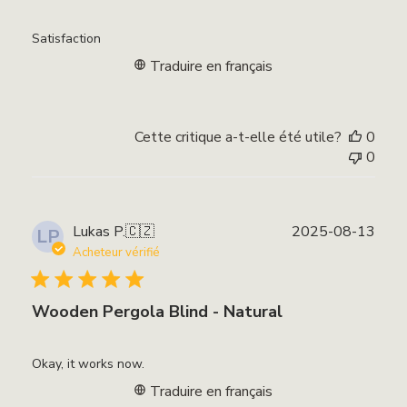
Satisfaction
Traduire en français
Cette critique a-t-elle été utile?
0
0
Date
Lukas P.
🇨🇿
2025-08-13
LP
de
Acheteur vérifié
publi
Wooden Pergola Blind - Natural
Okay, it works now.
Traduire en français