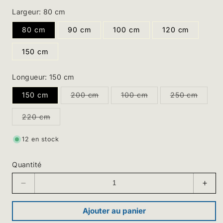
Largeur:
80 cm
80 cm
90 cm
100 cm
120 cm
150 cm
Longueur:
150 cm
150 cm
200 cm
100 cm
250 cm
Variante
Variante
Variante
épuisée
épuisée
épuisée
ou
ou
ou
220 cm
indisponible
indisponible
indisponib
Variante
épuisée
ou
12 en stock
indisponible
Quantité
Diminuer
Augm
la
la
quantité
quant
Ajouter au panier
pour
pour