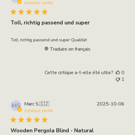
de
Acheteur vérifié
publi
Toll, richtig passend und super
Toll, richtig passend und super Qualität
Traduire en français
Cette critique a-t-elle été utile?
0
1
Date
Marc S.
🇨🇿
2025-10-06
MS
de
Acheteur vérifié
publi
Wooden Pergola Blind - Natural