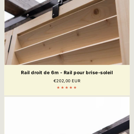
Rail droit de 6m - Rail pour brise-soleil
Prix
€202,00 EUR
régulier