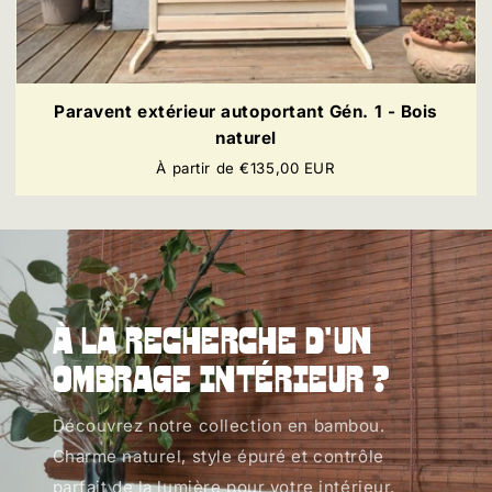
Paravent extérieur autoportant Gén. 1 - Bois
naturel
Prix
À partir de €135,00 EUR
régulier
À la recherche d'un
ombrage intérieur ?
Découvrez notre collection en bambou.
Charme naturel, style épuré et contrôle
parfait de la lumière pour votre intérieur.